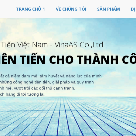
TRANG CHỦ 1
VỀ CHÚNG TÔI
SẢN PHẨM
DỊ
iến Việt Nam - VinaAS Co.,Ltd
IÊN TIẾN CHO THÀNH C
tất cả niềm đam mê, tâm huyết và năng lực của mình
ững công nghệ tiên tiến, giải pháp và quy trình
nh mẽ, vượt trội các đối thủ cạnh tranh.
h hàng đi tới tương lai.