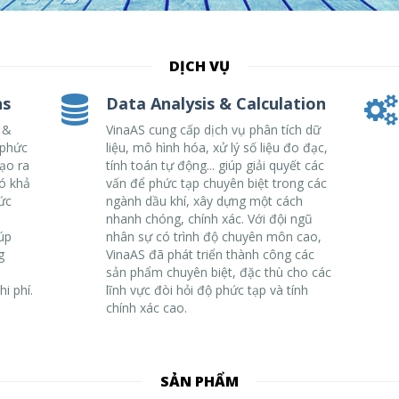
DỊCH VỤ
ns
Data Analysis & Calculation
 &
VinaAS cung cấp dịch vụ phân tích dữ
 phức
liệu, mô hình hóa, xử lý số liệu đo đạc,
ạo ra
tính toán tự động... giúp giải quyết các
ó khả
vấn để phức tạp chuyên biệt trong các
ức
ngành dầu khí, xây dựng một cách
n
nhanh chóng, chính xác. Với đội ngũ
úp
nhân sự có trình độ chuyên môn cao,
g
VinaAS đã phát triển thành công các
sản phẩm chuyên biệt, đặc thù cho các
i phí.
lĩnh vực đòi hỏi độ phức tạp và tính
chính xác cao.
SẢN PHẨM